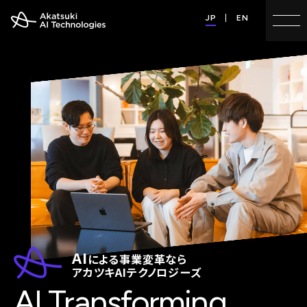
JP
EN
A
I
に
よ
る
事
業
変
革
な
ら
ア
カ
ツ
キ
A
I
テ
ク
ノ
ロ
ジ
ー
ズ
A
I
T
r
a
n
s
f
o
r
m
i
n
g