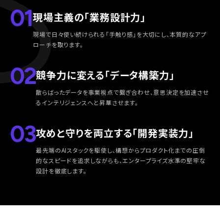
01
現場主義の「業務設計力」
現場で日々使い続けられる「手触り感」を大切にし、本質的なアプ
ローチを取ります。
02
競争力に変える「データ構築力」
散らばったデータを事業視点で繋ぎ合わせ、意思決定を加速させ
るインテリジェンスへと昇華させます。
03
攻めと守りを両立する「開発実装力」
最先端のAIスタックを駆使し、構想からプロダクト化までの圧倒
的なスピードを追求しながらも、エンタープライズ水準の堅牢な
設計を徹底します。