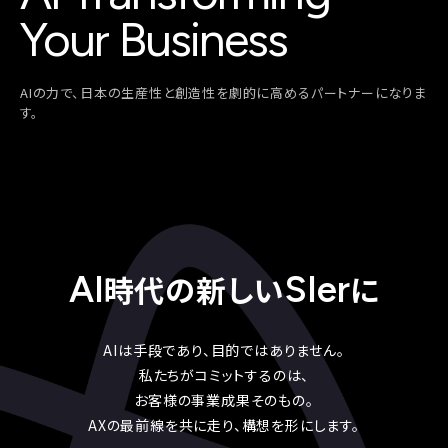
Y
o
u
r
B
u
s
i
n
e
s
s
A
I
の
力
で
、
日
本
の
生
産
性
と
創
造
性
を
劇
的
に
高
め
る
パ
ー
ト
ナ
ー
に
な
り
ま
す
。
時代の新しい
に
AI
SIer
AIは手段であり、目的ではありません。
私たちがコミットするのは、
お客様の事業成果そのもの。
AXの最前線を共に走り、構想を形にします。