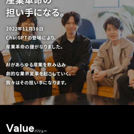
担い手になる。
2022年11月30日
ChatGPTの登場により、
産業革命の鐘がなりました。
AIがあらゆる産業を飲み込み
劇的な業界変革を起こしていく。
我々はその担い手になります。
Value
バリュー